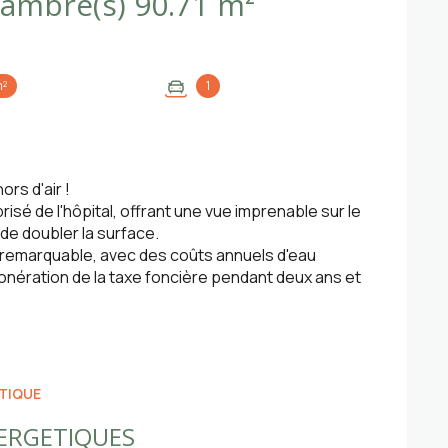
Maison 4 pièce(s) 3 chambre(s) 90.71 m²
m²
1
rs d'air !
isé de l'hôpital, offrant une vue imprenable sur le
é de doubler la surface.
 remarquable, avec des coûts annuels d'eau
xonération de la taxe foncière pendant deux ans et
TIQUE
ERGETIQUES