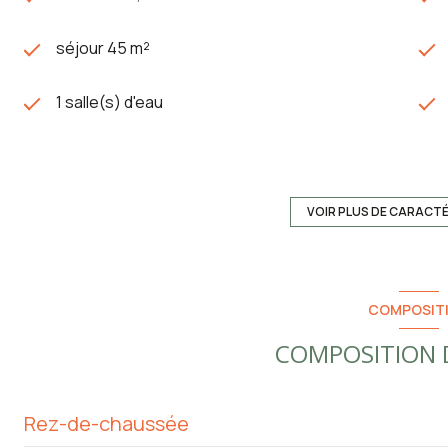
séjour 45 m²
1 salle(s) d'eau
cuisine américaine
1 parking(s)
VOIR PLUS DE CARACT
2 niveau(x)
COMPOSIT
piscinable
COMPOSITION D
Rez-de-chaussée