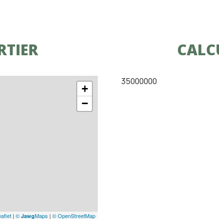
RTIER
CALC
35000000
+
−
aflet
|
©
Maps
|
© OpenStreetMap
Jawg