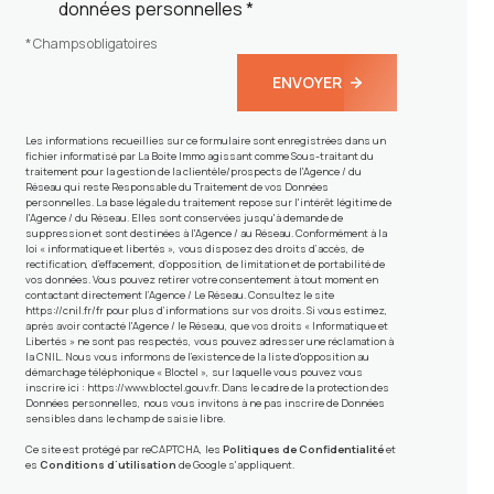
données personnelles *
* Champs obligatoires
ENVOYER
Les informations recueillies sur ce formulaire sont enregistrées dans un
fichier informatisé par La Boite Immo agissant comme Sous-traitant du
traitement pour la gestion de la clientèle/prospects de l'Agence / du
Réseau qui reste Responsable du Traitement de vos Données
personnelles. La base légale du traitement repose sur l'intérêt légitime de
l'Agence / du Réseau. Elles sont conservées jusqu'à demande de
suppression et sont destinées à l'Agence / au Réseau. Conformément à la
loi « informatique et libertés », vous disposez des droits d’accès, de
rectification, d’effacement, d’opposition, de limitation et de portabilité de
vos données. Vous pouvez retirer votre consentement à tout moment en
contactant directement l’Agence / Le Réseau. Consultez le site
https://cnil.fr/fr
pour plus d’informations sur vos droits. Si vous estimez,
après avoir contacté l'Agence / le Réseau, que vos droits « Informatique et
Libertés » ne sont pas respectés, vous pouvez adresser une réclamation à
la CNIL. Nous vous informons de l’existence de la liste d'opposition au
démarchage téléphonique « Bloctel », sur laquelle vous pouvez vous
inscrire ici :
https://www.bloctel.gouv.fr
. Dans le cadre de la protection des
Données personnelles, nous vous invitons à ne pas inscrire de Données
sensibles dans le champ de saisie libre.
Ce site est protégé par reCAPTCHA, les
Politiques de Confidentialité
et
es
Conditions d'utilisation
de Google s'appliquent.