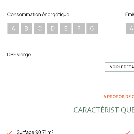
Consommation énergétique
Emi
A
B
C
D
E
F
G
A
DPE vierge
VOIR LE DÉTA
A PROPOS DE C
CARACTÉRISTIQUE
Surface 90,71 m²