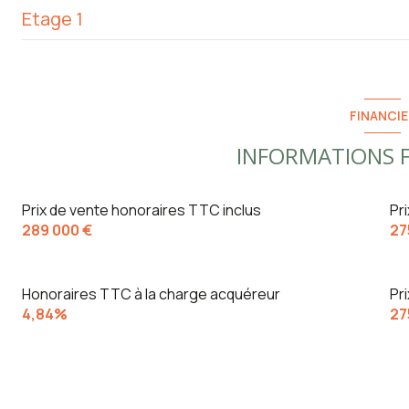
Etage 1
salon/sejour
cellier
chambre
chambre
dégagement
FINANCIE
salle d'eau
INFORMATIONS F
WC
chambre
Prix de vente honoraires TTC inclus
Pr
289 000 €
27
WC
Honoraires TTC à la charge acquéreur
Pr
4,84%
27