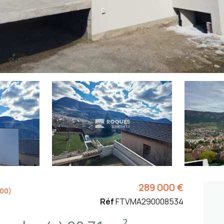
289 000 €
100)
Réf
FTVMA290008534