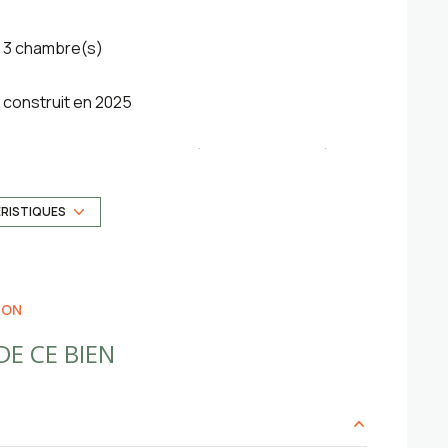
3 chambre(s)
construit en 2025
Chauffage central : au sol (pompe à chaleur)
exposition Sud
ÉRISTIQUES
terrasse
ION
E CE BIEN