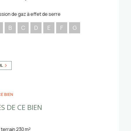
ssion de gaz à effet de serre
B
C
D
E
F
G
IL
E BIEN
S DE CE BIEN
terrain 230 m²