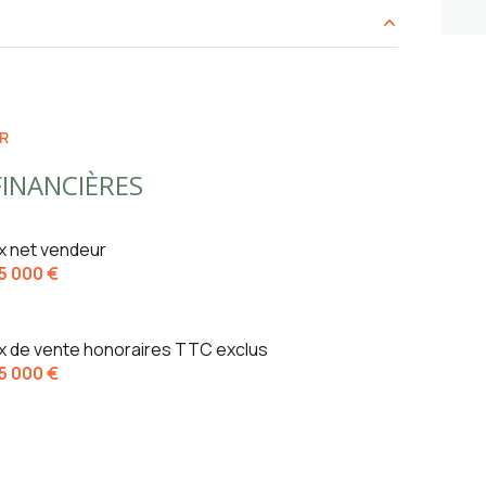
45.13 m²
3.65 m²
10.21 m²
12.11 m²
0.83 m²
R
6.26 m²
INANCIÈRES
1.61 m²
9.75 m²
ix net vendeur
5 000 €
1.16 m²
ix de vente honoraires TTC exclus
5 000 €