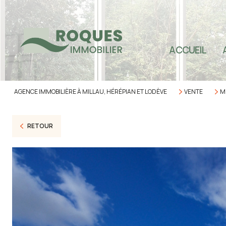
TOU
SEC
ACCUEIL
SEC
SEC
AGENCE IMMOBILIÈRE À MILLAU, HÉRÉPIAN ET LODÈVE
VENTE
M
IMM
PRO
RETOUR