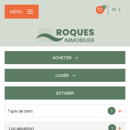
0
FR
MENU
ACHETER
LOUER
De l'ancien
De l'immo pro
ESTIMER
à l'année
Type de bien
1
Localisation
1