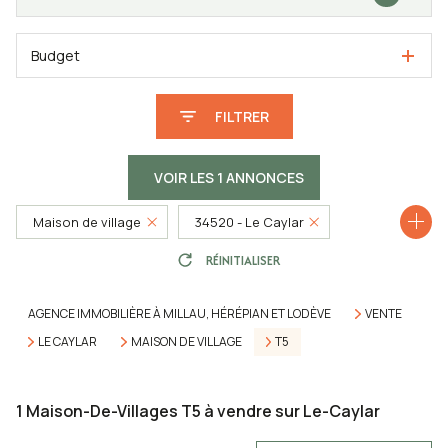
Budget
FILTRER
VOIR LES
1
ANNONCES
Maison de village
34520 - Le Caylar
RÉINITIALISER
5 Pièces
AGENCE IMMOBILIÈRE À MILLAU, HÉRÉPIAN ET LODÈVE
VENTE
LE CAYLAR
MAISON DE VILLAGE
T5
1
Maison-De-Villages T5 à vendre sur Le-Caylar