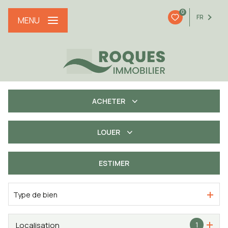
0
FR
MENU
ACHETER
LOUER
De l'ancien
De l'immo pro
ESTIMER
à l'année
Type de bien
Localisation
1