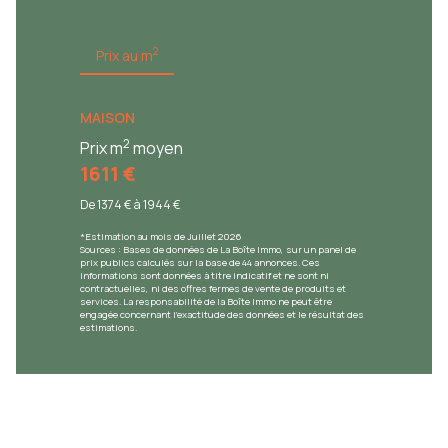
2
Prix au m
MAISON
2
Prix m
moyen
1611 €
De 1374 € à 1944 €
*Estimation au mois de Juillet 2026
Sources : Bases de données de La Boîte Immo, sur un panel de
prix publics calculés sur la base de 44 annonces. Ces
informations sont données à titre indicatif et ne sont ni
contractuelles, ni des offres fermes de vente de produits et
services. La responsabilité de la Boîte Immo ne peut être
engagée concernant l'exactitude des données et le résultat des
estimations.