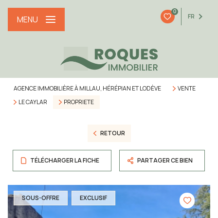
0
FR
MENU
AGENCE IMMOBILIÈRE À MILLAU, HÉRÉPIAN ET LODÈVE
VENTE
LE CAYLAR
PROPRIETE
RETOUR
TÉLÉCHARGER LA FICHE
PARTAGER CE BIEN
SOUS-OFFRE
EXCLUSIF