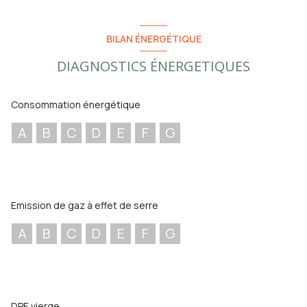
BILAN ÉNERGÉTIQUE
DIAGNOSTICS ÉNERGETIQUES
Consommation énergétique
A
B
C
D
E
F
G
Emission de gaz à effet de serre
A
B
C
D
E
F
G
DPE vierge