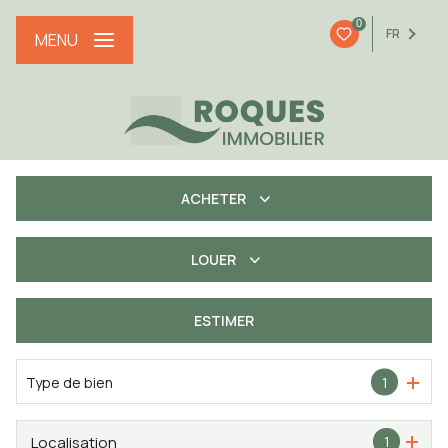
0
FR
MENU
ACHETER
LOUER
De l'ancien
De l'immo pro
ESTIMER
à l'année
Type de bien
1
Localisation
1