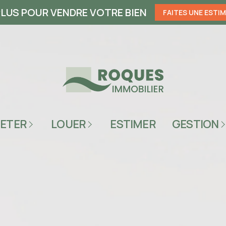
LUS POUR VENDRE VOTRE BIEN
FAITES UNE ESTI
 PRODUITS
TOUS LES PRODUITS
MILLAU
SECTEUR MILLAU
ETER
LOUER
ESTIMER
GESTION
ESPACE CLIENT
 LODÈVE
SECTEUR LODÈVE
SYNDIC 12
 HÉRÉPIAN
SECTEUR HÉRÉPIAN
ER
IMMOBILIER
IONNEL
PROFESSIONNEL