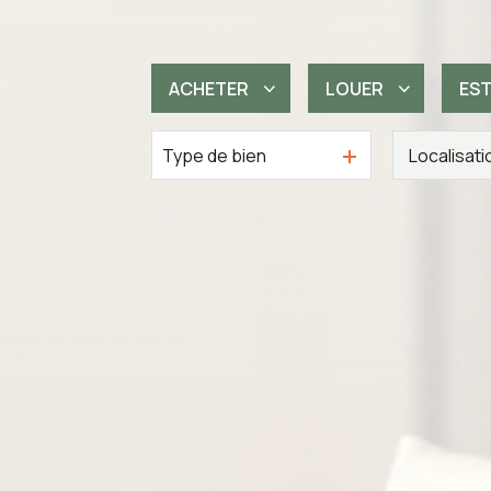
ACHETER
LOUER
ES
Type de bien
De l'ancien
à l'année
De l'immo pro