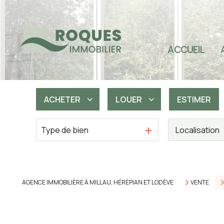
TOU
SEC
ACCUEIL
SEC
SEC
IMM
ACHETER
LOUER
ESTIMER
PRO
Type de bien
De l'ancien
à l'année
De l'immo pro
AGENCE IMMOBILIÈRE À MILLAU, HÉRÉPIAN ET LODÈVE
VENTE