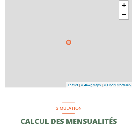
+
−
Leaflet
|
©
Maps
|
© OpenStreetMap
Jawg
SIMULATION
CALCUL DES MENSUALITÉS