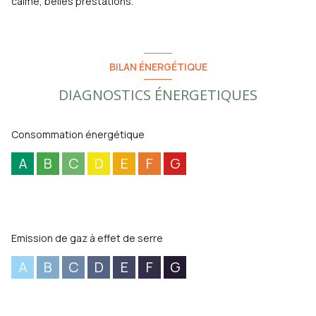
calme, belles prestations.
BILAN ÉNERGÉTIQUE
DIAGNOSTICS ÉNERGETIQUES
Consommation énergétique
A
B
C
D
E
F
G
Emission de gaz à effet de serre
A
B
C
D
E
F
G