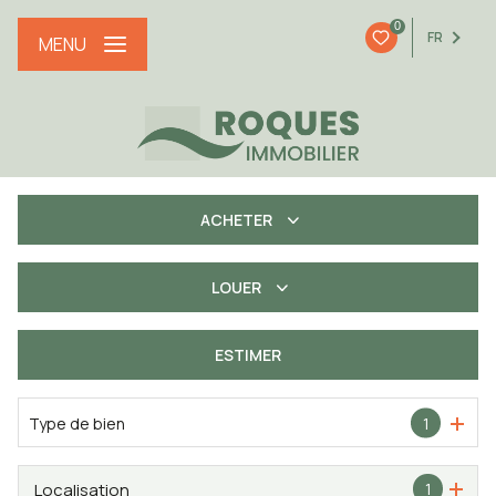
0
FR
MENU
ACHETER
LOUER
De l'ancien
De l'immo pro
ESTIMER
à l'année
Type de bien
1
Localisation
1