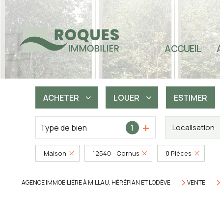
TOU
SEC
ACCUEIL
SEC
SEC
IMM
ACHETER
LOUER
ESTIMER
PRO
Type de bien
1
Localisation
De l'ancien
à l'année
De l'immo pro
Maison
12540 - Cornus
8 Pièces
AGENCE IMMOBILIÈRE À MILLAU, HÉRÉPIAN ET LODÈVE
VENTE