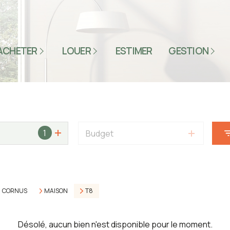
S LES PRODUITS
TOUS LES PRODUITS
TEUR MILLAU
SECTEUR MILLAU
ACHETER
LOUER
ESTIMER
GESTION
ESPACE CLIENT
TEUR LODÈVE
SECTEUR LODÈVE
SYNDIC 12
TEUR HÉRÉPIAN
SECTEUR HÉRÉPIAN
OBILIER
IMMOBILIER
FESSIONNEL
PROFESSIONNEL
1
Budget
CORNUS
MAISON
T8
Désolé, aucun bien n'est disponible pour le moment.