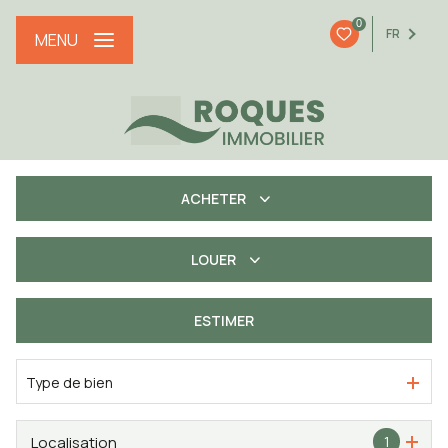
0
FR
MENU
ACHETER
LOUER
De l'ancien
De l'immo pro
ESTIMER
à l'année
Type de bien
Localisation
1