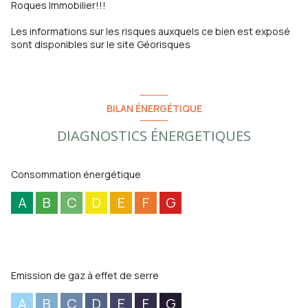
Roques Immobilier!!!
Les informations sur les risques auxquels ce bien est exposé
sont disponibles sur le site
Géorisques
BILAN ÉNERGÉTIQUE
DIAGNOSTICS ÉNERGETIQUES
Consommation énergétique
A
B
C
D
E
F
G
Emission de gaz à effet de serre
A
B
C
D
E
F
G