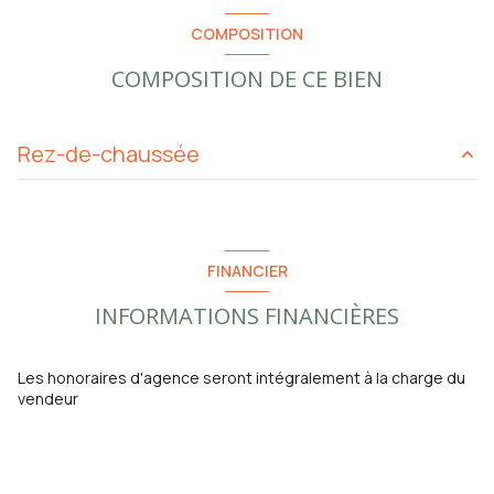
COMPOSITION
COMPOSITION DE CE BIEN
Rez-de-chaussée
Séjour/cuisine
46.76 m²
chambre
14.94 m²
FINANCIER
chambre2
11.35 m²
INFORMATIONS FINANCIÈRES
chambre 3
10.84 m²
salle d'eau
4.63 m²
Les honoraires d'agence seront intégralement à la charge du
vendeur
entrée
6.15 m²
couloir
4.66 m²
garage
27.06 m²