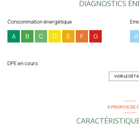
DIAGNOSTICS ÉN
Consommation énergétique
Emi
A
B
C
D
E
F
G
A
DPE en cours
VOIR LE DÉTA
A PROPOS DE C
CARACTÉRISTIQUE