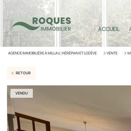
TOU
SEC
ACCUEIL
SEC
SEC
AGENCE IMMOBILIÈRE À MILLAU, HÉRÉPIAN ET LODÈVE
VENTE
M
IMM
PRO
RETOUR
VENDU