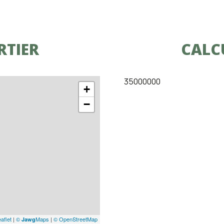
RTIER
CALC
35000000
+
−
aflet
|
©
Maps
|
© OpenStreetMap
Jawg