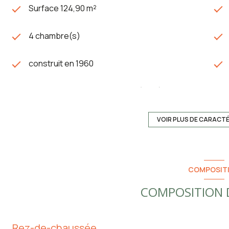
Surface 124,90 m²
4 chambre(s)
construit en 1960
Chauffage central : radiateur (fioul)
exposition Sud-Est
VOIR PLUS DE CARACT
balcon
COMPOSIT
arboré
COMPOSITION D
Rez-de-chaussée