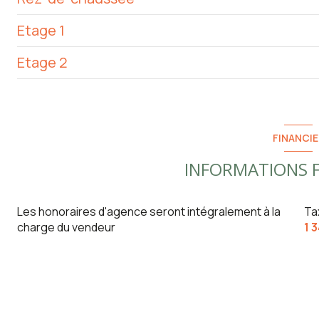
Etage 1
entrée
Etage 2
chambre
salle de bain
salon/sejour
chambre
Combles
WC
FINANCIE
chambre
INFORMATIONS F
pièce à vivre
accueil
Les honoraires d'agence seront intégralement à la
Ta
charge du vendeur
1 
chambre