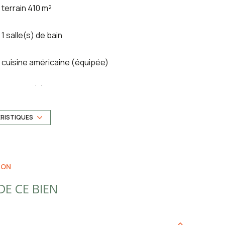
terrain 410 m²
1 salle(s) de bain
cuisine américaine (équipée)
1 garage(s)
3 niveau(x)
ÉRISTIQUES
terrasse
ION
piscinable
E CE BIEN