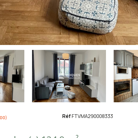
Réf
FTVMA290008333
100)