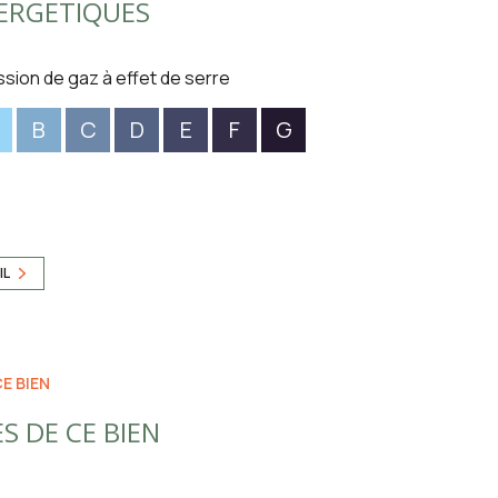
ERGETIQUES
ssion de gaz à effet de serre
B
C
D
E
F
G
IL
E BIEN
S DE CE BIEN