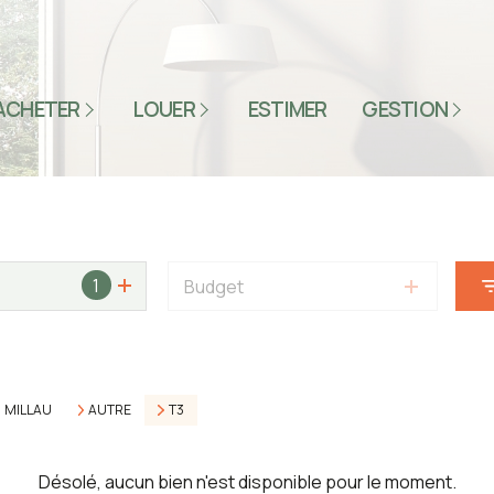
S LES PRODUITS
TOUS LES PRODUITS
TEUR MILLAU
SECTEUR MILLAU
ACHETER
LOUER
ESTIMER
GESTION
ESPACE CLIENT
TEUR LODÈVE
SECTEUR LODÈVE
SYNDIC 12
TEUR HÉRÉPIAN
SECTEUR HÉRÉPIAN
OBILIER
IMMOBILIER
FESSIONNEL
PROFESSIONNEL
1
Budget
MILLAU
AUTRE
T3
Désolé, aucun bien n'est disponible pour le moment.