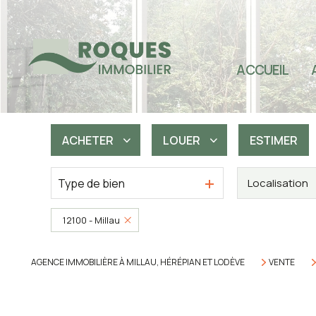
TOU
SEC
ACCUEIL
SEC
SEC
IMM
ACHETER
LOUER
ESTIMER
PRO
Type de bien
Localisation
De l'ancien
à l'année
De l'immo pro
12100 - Millau
AGENCE IMMOBILIÈRE À MILLAU, HÉRÉPIAN ET LODÈVE
VENTE