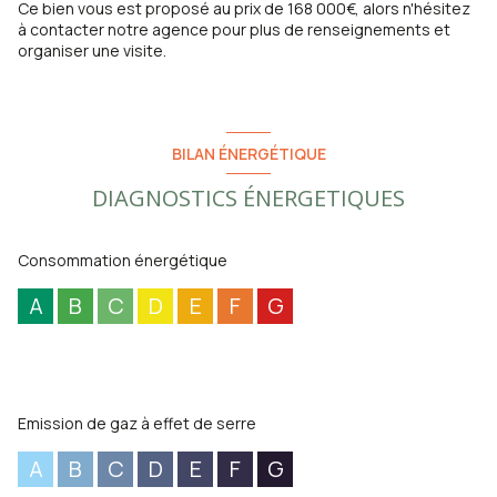
Ce bien vous est proposé au prix de 168 000€, alors n'hésitez
à contacter notre agence pour plus de renseignements et
organiser une visite.
BILAN ÉNERGÉTIQUE
DIAGNOSTICS ÉNERGETIQUES
Consommation énergétique
A
B
C
D
E
F
G
Emission de gaz à effet de serre
A
B
C
D
E
F
G