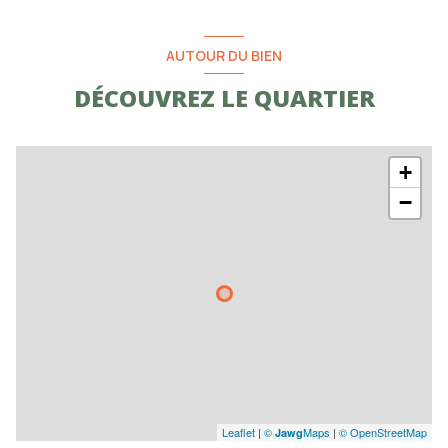
AUTOUR DU BIEN
DÉCOUVREZ LE QUARTIER
+
−
Leaflet
|
©
Maps
|
© OpenStreetMap
Jawg