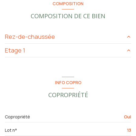
COMPOSITION
COMPOSITION DE CE BIEN
Rez-de-chaussée
Etage 1
chambre
m²
chambre
m²
entrée
m²
cuisine
m²
INFO COPRO
salon/sejour
m²
COPROPRIÉTÉ
salle d'eau
m²
WC
m²
Copropriété
Oui
balcon
m²
Lot n°
13