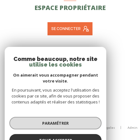
ESPACE PROPRIÉTAIRE
SE CONNECTER
ADHÉRENTS
Comme beaucoup, notre site
utilise les cookies
NOUS ADHÉRONS
On aimerait vous accompagner pendant
votre visite.
En poursuivant, vous acceptez l'utilisation des
cookies par ce site, afin de vous proposer des
contenus adaptés et réaliser des statistiques !
© 2026 | Tous droits réservés
PARAMÉTRER
Nos honoraires
Nos partenaires
Mentions légales
Admin
Politique RGPD
Cookies