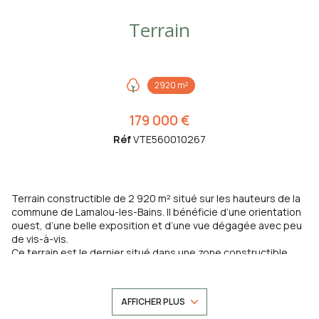
Terrain
2920 m²
179 000 €
Réf
VTE560010267
Terrain constructible de 2 920 m² situé sur les hauteurs de la
commune de Lamalou-les-Bains. Il bénéficie d’une orientation
ouest, d’une belle exposition et d’une vue dégagée avec peu
de vis-à-vis.
Ce terrain est le dernier situé dans une zone constructible
selon le PLU, ce qui en fait un bien rare sur le secteur. Il offre de
nombreuses possibilités. Il peut accueillir un projet immobilier
comprenant plusieurs constructions, ou bien la réalisation
AFFICHER PLUS
d’une villa individuelle avec de beaux volumes et des espaces