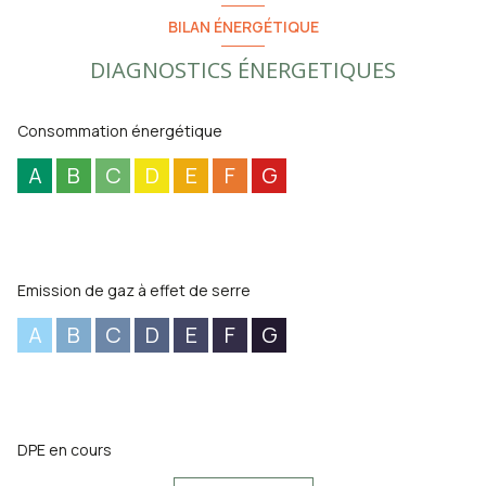
BILAN ÉNERGÉTIQUE
DIAGNOSTICS ÉNERGETIQUES
Consommation énergétique
A
B
C
D
E
F
G
Emission de gaz à effet de serre
A
B
C
D
E
F
G
DPE en cours