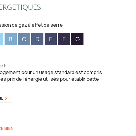
ERGETIQUES
ssion de gaz à effet de serre
B
C
D
E
F
G
e F
logement pour un usage standard est compris
s prix de l'énergie utilisés pour établir cette
IL
E BIEN