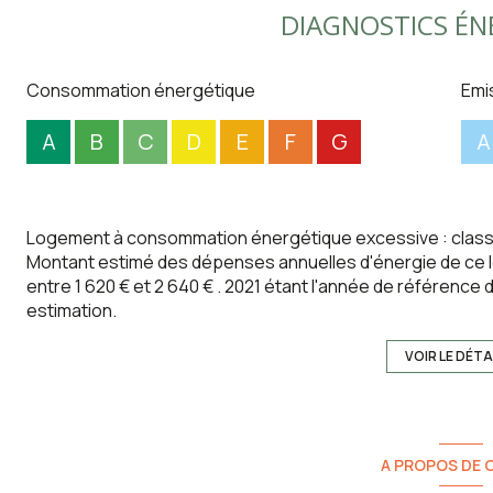
DIAGNOSTICS ÉN
Consommation énergétique
Emi
A
B
C
D
E
F
G
A
Logement à consommation énergétique excessive : class
Montant estimé des dépenses annuelles d'énergie de ce 
entre 1 620 € et 2 640 € . 2021 étant l'année de référence de
estimation.
VOIR LE DÉTA
A PROPOS DE C