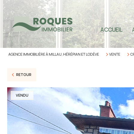
TOU
SEC
ACCUEIL
SEC
SEC
AGENCE IMMOBILIÈRE À MILLAU, HÉRÉPIAN ET LODÈVE
VENTE
C
IMM
PRO
RETOUR
VENDU