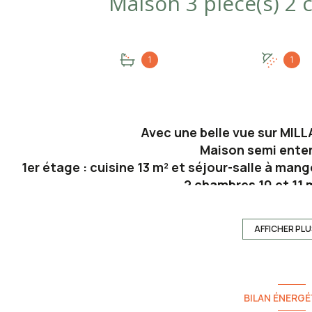
1
1
Avec une belle vue sur MILL
Maison semi enter
1er étage : cuisine 13 m² et séjour-salle à man
2 chambres 10 et 11 m
RDC : avec escalier intérieur surface ouve
Toiture en bon état, isolation des combles fa
AFFICHER PL
Les informations sur les risques auxquels ce bien est expo
BILAN ÉNERGÉ