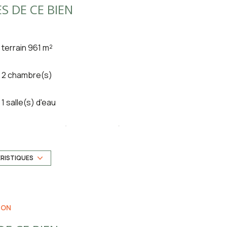
S DE CE BIEN
terrain 961 m²
2 chambre(s)
1 salle(s) d'eau
cuisine séparée (semi-équipée)
1 garage(s)
ÉRISTIQUES
2 niveau(x)
ION
terrasse