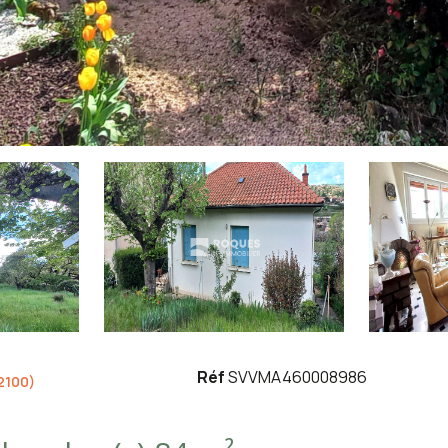
Réf
SVVMA460008986
2100)