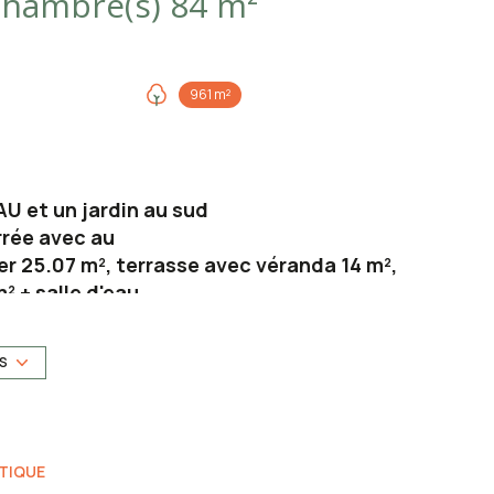
Maison 3 pièce(s) 2 chambre(s) 84 m²
961 m²
AU et un jardin au sud
rée avec au
ger 25.07 m², terrasse avec véranda 14 m²,
² + salle d'eau
rte 80 m²,garage, atelier et cellier
ite, double vitrage (sauf porte fenêtre)
US
sé sont disponibles sur le site
Géorisques
TIQUE