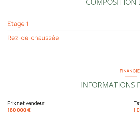
COMPOSITION D
arboré
Etage 1
Rez-de-chaussée
chambre
garage
chambre
Atelier - chaufferie
FINANCIE
salle d'eau
cellier
INFORMATIONS F
WC
cuisine
Prix net vendeur
Ta
160 000 €
1 
salon/sejour
terrasse
véranda