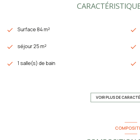
CARACTÉRISTIQUE
Surface 84 m²
séjour 25 m²
1 salle(s) de bain
construit en 1963
Chauffage individuel : chaudière (fioul)
VOIR PLUS DE CARACT
exposition Nord-Sud
COMPOSIT
vue sur MILLAU et jardins