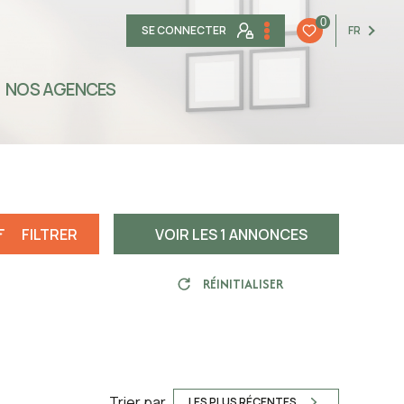
0
SE CONNECTER
FR
NOS AGENCES
FILTRER
VOIR LES
1
ANNONCES
RÉINITIALISER
Trier par
LES PLUS RÉCENTES