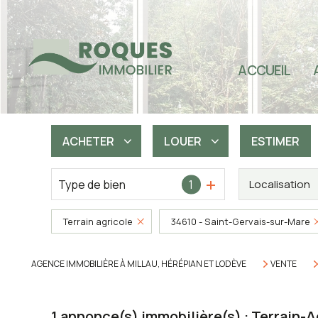
TOU
SEC
ACCUEIL
SEC
SEC
IMM
ACHETER
LOUER
ESTIMER
PRO
Type de bien
1
Localisation
De l'ancien
à l'année
De l'immo pro
Terrain agricole
34610 - Saint-Gervais-sur-Mare
AGENCE IMMOBILIÈRE À MILLAU, HÉRÉPIAN ET LODÈVE
VENTE
1
annonce(s) immobilière(s) : Terrain-A