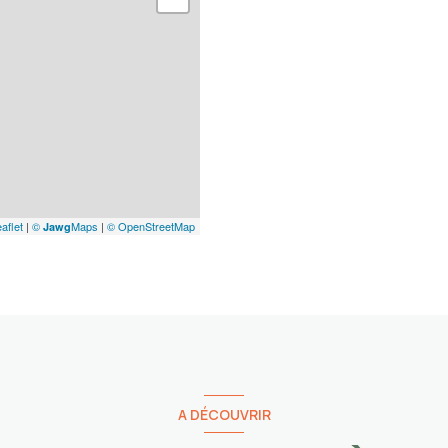
aflet
|
©
Maps
|
© OpenStreetMap
Jawg
A DÉCOUVRIR