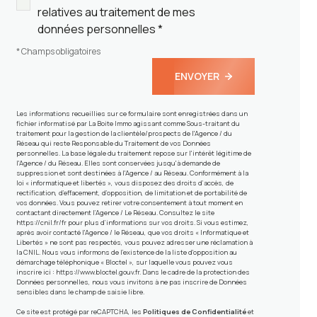
relatives au traitement de mes
données personnelles *
* Champs obligatoires
ENVOYER
Les informations recueillies sur ce formulaire sont enregistrées dans un
fichier informatisé par La Boite Immo agissant comme Sous-traitant du
traitement pour la gestion de la clientèle/prospects de l'Agence / du
Réseau qui reste Responsable du Traitement de vos Données
personnelles. La base légale du traitement repose sur l'intérêt légitime de
l'Agence / du Réseau. Elles sont conservées jusqu'à demande de
suppression et sont destinées à l'Agence / au Réseau. Conformément à la
loi « informatique et libertés », vous disposez des droits d’accès, de
rectification, d’effacement, d’opposition, de limitation et de portabilité de
vos données. Vous pouvez retirer votre consentement à tout moment en
contactant directement l’Agence / Le Réseau. Consultez le site
https://cnil.fr/fr
pour plus d’informations sur vos droits. Si vous estimez,
après avoir contacté l'Agence / le Réseau, que vos droits « Informatique et
Libertés » ne sont pas respectés, vous pouvez adresser une réclamation à
la CNIL. Nous vous informons de l’existence de la liste d'opposition au
démarchage téléphonique « Bloctel », sur laquelle vous pouvez vous
inscrire ici :
https://www.bloctel.gouv.fr
. Dans le cadre de la protection des
Données personnelles, nous vous invitons à ne pas inscrire de Données
sensibles dans le champ de saisie libre.
Ce site est protégé par reCAPTCHA, les
Politiques de Confidentialité
et