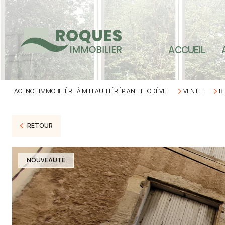
TOU
SEC
ACCUEIL
SEC
SEC
AGENCE IMMOBILIÈRE À MILLAU, HÉRÉPIAN ET LODÈVE
VENTE
B
IMM
PRO
RETOUR
NOUVEAUTÉ