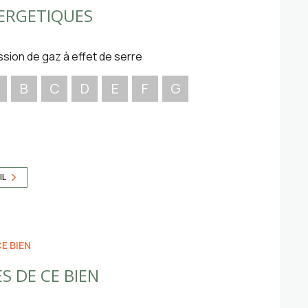
e de rangement de 12 m².
ERGETIQUES
 la toiture est en trés bon état,
de de chauffage, isolation, menuiseries
ssion de gaz à effet de serre
n salle d'eau.
B
C
D
E
F
G
IL
E BIEN
S DE CE BIEN