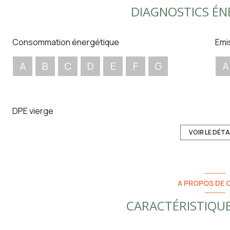
4éme étage droite :
Grenier de 27 m² plus une mezzanin
DIAGNOSTICS ÉN
Commentaires:
La maison est à rénover en second oeuvre,
Travaux à prévoir :
Electricité à remettre aux normes, mo
Consommation énergétique
Emi
extérieures, placo-platre, petite maçonnerie, modernisatio
A
B
C
D
E
F
G
A
DPE vierge
VOIR LE DÉTA
A PROPOS DE C
CARACTÉRISTIQUE