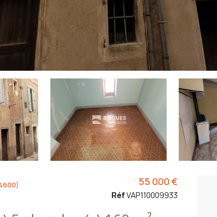
55 000 €
4600)
Réf
VAP110009933