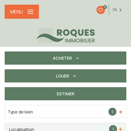
0
FR
MENU
ACHETER
LOUER
De l'ancien
De l'immo pro
ESTIMER
à l'année
Type de bien
1
Localisation
1