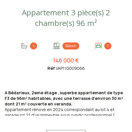
Appartement 3 pièce(s) 2
chambre(s) 96 m²
1
Balcon
1
146 000 €
Réf
VAP110009066
A Bédarieux, 2eme étage , superbe appartement de type
F3 de 96m² habitables, avec une terrasse d'environ 30 m²
dont 21 m² couverte en veranda.
Appartement rénové en 2024 correspondant au lot 4 et
garage lot 21 d'un immeuble sous syndic professionnel (
FONCIA) 75€/mois,
L'appartement comprend:
Salle à manger-salon 26 m², cuisine indépendante 11 m², 2