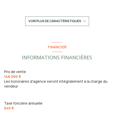
construit en 1948
Chauffage central : chaudière (gaz de ville)
VOIR PLUS DE CARACTÉRISTIQUES
1 garage(s)
exposition Sud-Ouest
FINANCIER
INFORMATIONS FINANCIÈRES
2 côté(s) mitoyen(s)
2 niveau(x)
Prix de vente
146 000 €
Les honoraires d'agence seront intégralement à la charge du
2ème étage
vendeur
3 étage(s)
Taxe foncière annuelle
645 €
vue Dégagée