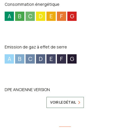
Consommation énergétique
A
B
C
D
E
F
G
Emission de gaz à effet de serre
A
B
C
D
E
F
G
DPE ANCIENNE VERSION
VOIR LE DÉTAIL