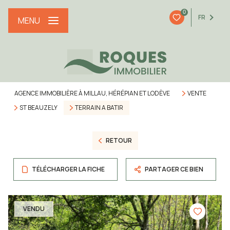
0
FR
MENU
AGENCE IMMOBILIÈRE À MILLAU, HÉRÉPIAN ET LODÈVE
VENTE
ST BEAUZELY
TERRAIN A BATIR
RETOUR
TÉLÉCHARGER LA FICHE
PARTAGER CE BIEN
VENDU