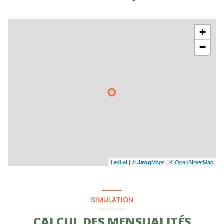
+
−
Leaflet
|
©
Maps
|
© OpenStreetMap
Jawg
SIMULATION
CALCUL DES MENSUALITÉS