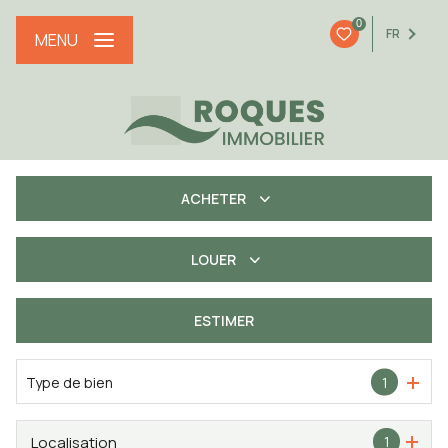
0
FR
MENU
ACHETER
LOUER
De l'ancien
De l'immo pro
ESTIMER
à l'année
Type de bien
1
Localisation
1