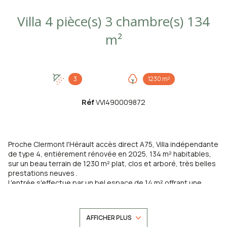
Villa 4 pièce(s) 3 chambre(s) 134
m²
3
1230 m²
Réf
VVI490009872
Proche Clermont l'Hérault accès direct A75, Villa indépendante
de type 4, entièrement rénovée en 2025, 134 m² habitables,
sur un beau terrain de 1230 m² plat, clos et arboré, très belles
prestations neuves .
L'entrée s'effectue par un bel espace de 14 m² offrant une
belle distribution des pièces. un point toilette, lavabo et
placcard vous accueille, Vous entrez ensuite dans la grande
pièce à vivre de 35,48 m² très ajourée, avec un accès direct à
AFFICHER PLUS
la terrasse extérieure. Cette pièce est separée de la cuisine