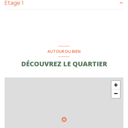
Etage 1
salon/sejour
35.48 m²
cuisine
20 m²
chambre
8.62 m²
chambre
19.22 m²
salle d'eau
1.89 m²
salle d'eau
5.83 m²
chambre
12.74 m²
AUTOUR DU BIEN
salle d'eau
2.44 m²
DÉCOUVREZ LE QUARTIER
WC
4.63 m²
buanderie
5.60 m²
+
−