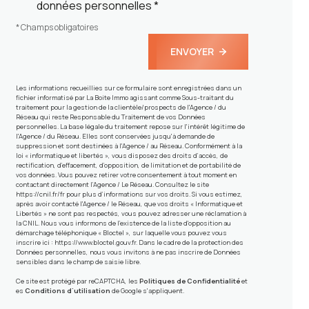
données personnelles *
* Champs obligatoires
ENVOYER
Les informations recueillies sur ce formulaire sont enregistrées dans un
fichier informatisé par La Boite Immo agissant comme Sous-traitant du
traitement pour la gestion de la clientèle/prospects de l'Agence / du
Réseau qui reste Responsable du Traitement de vos Données
personnelles. La base légale du traitement repose sur l'intérêt légitime de
l'Agence / du Réseau. Elles sont conservées jusqu'à demande de
suppression et sont destinées à l'Agence / au Réseau. Conformément à la
loi « informatique et libertés », vous disposez des droits d’accès, de
rectification, d’effacement, d’opposition, de limitation et de portabilité de
vos données. Vous pouvez retirer votre consentement à tout moment en
contactant directement l’Agence / Le Réseau. Consultez le site
https://cnil.fr/fr
pour plus d’informations sur vos droits. Si vous estimez,
après avoir contacté l'Agence / le Réseau, que vos droits « Informatique et
Libertés » ne sont pas respectés, vous pouvez adresser une réclamation à
la CNIL. Nous vous informons de l’existence de la liste d'opposition au
démarchage téléphonique « Bloctel », sur laquelle vous pouvez vous
inscrire ici :
https://www.bloctel.gouv.fr
. Dans le cadre de la protection des
Données personnelles, nous vous invitons à ne pas inscrire de Données
sensibles dans le champ de saisie libre.
Ce site est protégé par reCAPTCHA, les
Politiques de Confidentialité
et
es
Conditions d'utilisation
de Google s'appliquent.