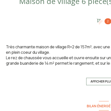
2
Très charmante maison de village R+2 de 157m², avec une c
en plein coeur du village.
Le rez de chaussée vous accueille et ouvre ensuite sur un
grande buanderie de 14 m² permet le rangement, et sur le
de 12,59 m².
A l'étage, le palier dessert une grande cuisine de 16,35 m²
trouverez une grande chambre romantique de 16,15 m² avec 
AFFICHER PL
cosy de 11,95m², avec en enfilade une chambre supplémen
une terrasse ombragée surplombant le jardin.
Au 2ème étage, on tombe sur une immense chambre de 26,4
Elle possède également 2 balcons, dont une toute petite 
BILAN ÉNERGÉ
déssert une salle d'eau, un wc indépendant, puis une no