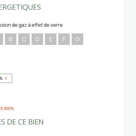
ERGETIQUES
viron 100m², exposition sud.
ssion de gaz à effet de serre
B
C
D
E
F
G
IL
E BIEN
S DE CE BIEN