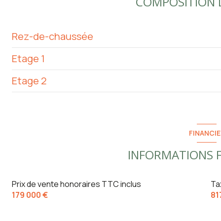
COMPOSITION D
Rez-de-chaussée
Etage 1
salon/sejour
Etage 2
entrée
cuisine
buanderie
chambre
chambre
cave
salon/sejour
vestibule
FINANCIE
chambre
salle d'eau
INFORMATIONS F
chambre
Prix de vente honoraires TTC inclus
Ta
pièce à aménager
179 000 €
81