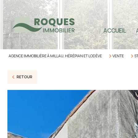
TOU
SEC
ACCUEIL
SEC
SEC
AGENCE IMMOBILIÈRE À MILLAU, HÉRÉPIAN ET LODÈVE
VENTE
S
IMM
PRO
RETOUR