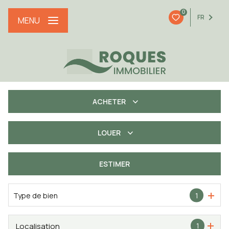
0
FR
MENU
ACHETER
LOUER
De l'ancien
De l'immo pro
ESTIMER
à l'année
Type de bien
1
Localisation
1