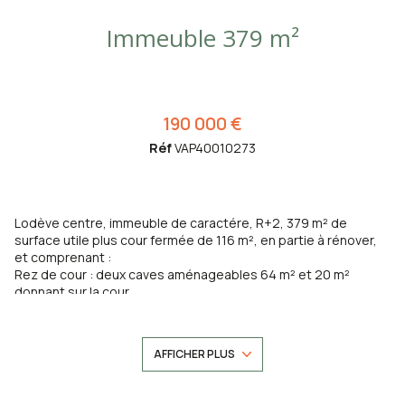
Immeuble 379 m²
190 000 €
Réf
VAP40010273
Lodève centre, immeuble de caractére, R+2, 379 m² de
surface utile plus cour fermée de 116 m², en partie à rénover,
et comprenant :
Rez de cour : deux caves aménageables 64 m² et 20 m²
donnant sur la cour
Demi étage : Une pièce 8 m²
Rez de chaussée : Une pièce rénovée 26 m², cuisinbe 20 m²,
hall 3.40 m², une pièce 28 m²; une pièce traversante 22 m²,
AFFICHER PLUS
une chambre avec salle d'eau 21.50 m², toilettes 1 m²
Demi étage : une pèce 8 m²
1e étage : Quatre pièces à rénover 6 m², 18.50 m², 6.47 m² et