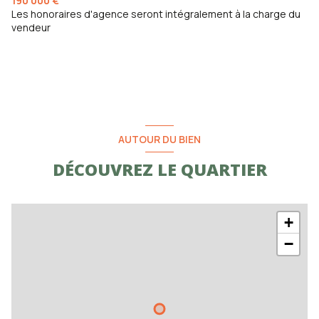
Chambre avec salle d'eau
21.50 m²
190 000 €
WC
1 m²
Les honoraires d'agence seront intégralement à la charge du
WC
1 m²
vendeur
Chambre avec salle d'eau
20.90 m²
Cuisine-Séjour
38 m²
pièce
9 m²
pièce
9 m²
AUTOUR DU BIEN
DÉCOUVREZ LE QUARTIER
+
−