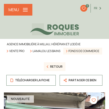
0
FR
MENU
AGENCE IMMOBILIÈRE À MILLAU, HÉRÉPIAN ET LODÈVE
VENTE PRO
LAMALOU LES BAINS
FONDS DE COMMERCE
RETOUR
TÉLÉCHARGER LA FICHE
PARTAGER CE BIEN
NOUVEAUTÉ