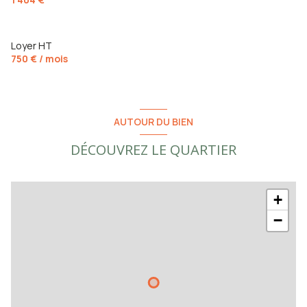
Loyer HT
750 € / mois
AUTOUR DU BIEN
DÉCOUVREZ LE QUARTIER
+
−