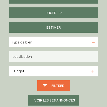
LOUER
De l'ancien
De l'immo pro
ESTIMER
à l'année
Type de bien
Budget
FILTRER
VOIR LES
228
ANNONCES