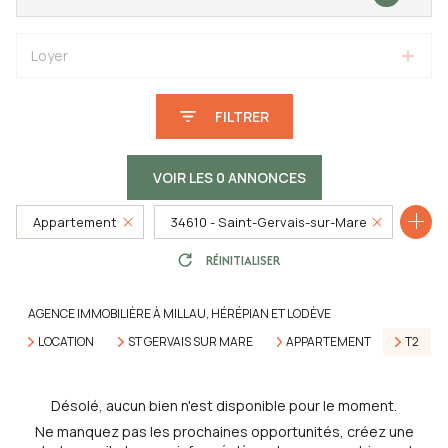
Loyer
FILTRER
VOIR LES
0
ANNONCES
Appartement
34610 - Saint-Gervais-sur-Mare
RÉINITIALISER
2 Pièces
AGENCE IMMOBILIÈRE À MILLAU, HÉRÉPIAN ET LODÈVE
LOCATION
ST GERVAIS SUR MARE
APPARTEMENT
T2
Désolé, aucun bien n'est disponible pour le moment.
Ne manquez pas les prochaines opportunités, créez une