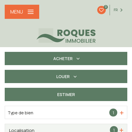
0
FR
MENU
ACHETER
LOUER
De l'ancien
De l'immo pro
ESTIMER
à l'année
Type de bien
1
Localisation
1