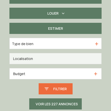
LOUER
De l'ancien
De l'immo pro
ESTIMER
à l'année
Type de bien
Budget
FILTRER
VOIR LES
227
ANNONCES