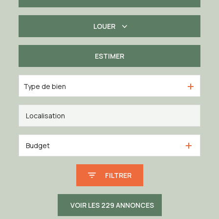
LOUER
De l'ancien
De l'immo pro
ESTIMER
à l'année
Type de bien
Budget
FILTRER
VOIR LES
229
ANNONCES